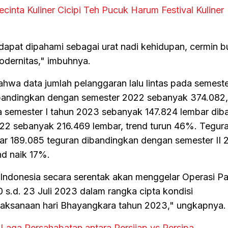
cinta Kuliner Cicipi Teh Pucuk Harum Festival Kuliner
as dapat dipahami sebagai urat nadi kehidupan, cermin 
odernitas," imbuhnya.
hwa data jumlah pelanggaran lalu lintas pada semeste
andingkan dengan semester 2022 sebanyak 374.082,
da semester I tahun 2023 sebanyak 147.824 lembar di
22 sebanyak 216.469 lembar, trend turun 46%. Tegur
ar 189.085 teguran dibandingkan dengan semester II 
nd naik 17%.
 Indonesia secara serentak akan menggelar Operasi P
10 s.d. 23 Juli 2023 dalam rangka cipta kondisi
laksanaan hari Bhayangkara tahun 2023," ungkapnya.
Laga Persahabatan antara Persijap vs Persipa