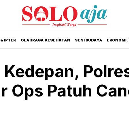
& IPTEK
OLAHRAGA KESEHATAN
SENI BUDAYA
EKONOMI,
 Kedepan, Polre
ar Ops Patuh Can