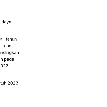
budaya
r I tahun
 trend
bandingkan
an pada
2022
atuh 2023