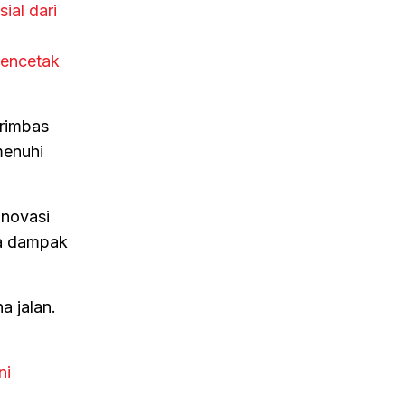
ial dari
Mencetak
erimbas
menuhi
inovasi
la dampak
a jalan.
ni