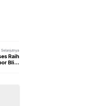
a Selanjutnya
ses Raih
r Bli...