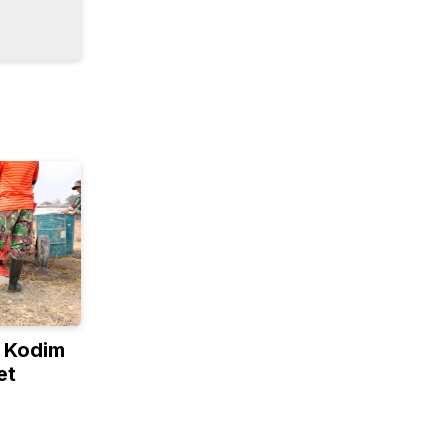
 Kodim
et