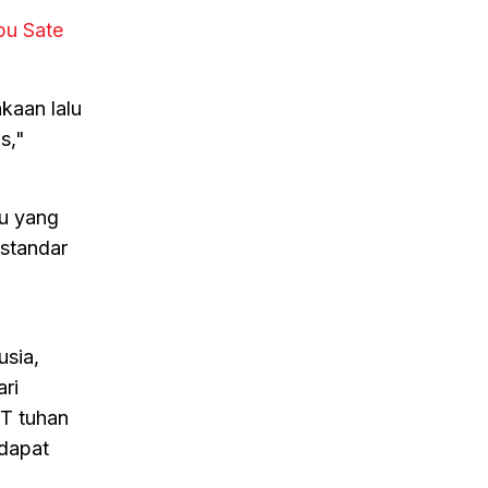
bu Sate
kaan lalu
s,"
tu yang
standar
usia,
ri
T tuhan
 dapat