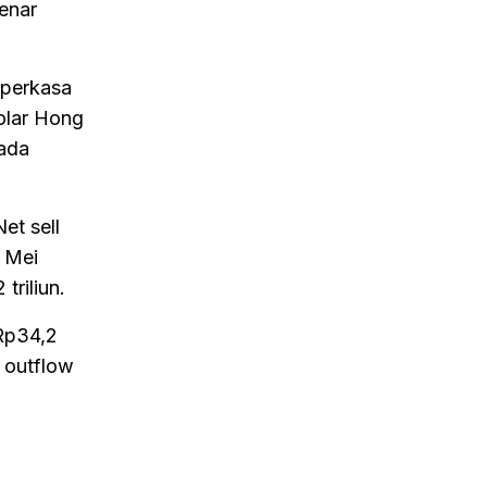
enar
 perkasa
Dolar Hong
pada
et sell
7 Mei
triliun.
 Rp34,2
i outflow