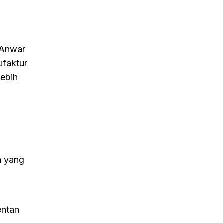
 Anwar
ufaktur
lebih
h
h yang
entan