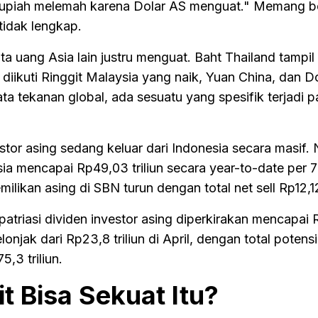
"Rupiah melemah karena Dolar AS menguat." Memang b
 tidak lengkap.
ta uang Asia lain justru menguat. Baht Thailand tampil
, diikuti Ringgit Malaysia yang naik, Yuan China, dan 
ata tekanan global, ada sesuatu yang spesifik terjadi 
estor asing sedang keluar dari Indonesia secara masif. N
ia mencapai Rp49,03 triliun secara year-to-date per 
ilikan asing di SBN turun dengan total net sell Rp12,12 
patriasi dividen investor asing diperkirakan mencapai
lonjak dari Rp23,8 triliun di April, dengan total potens
,3 triliun.
t Bisa Sekuat Itu?