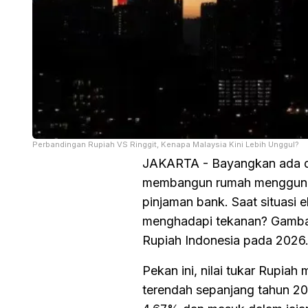
Perbandingan Rupiah VS Ringgit, Kenapa Malaysia Kini Lebih Unggul?
JAKARTA - Bayangkan ada du
membangun rumah menggunaka
pinjaman bank. Saat situasi
menghadapi tekanan? Gambara
Rupiah Indonesia pada 2026
Pekan ini, nilai tukar Rupia
terendah sepanjang tahun 202