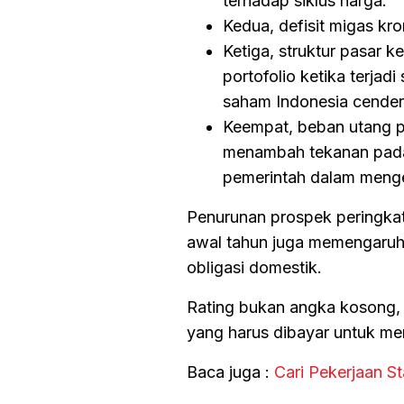
terhadap siklus harga.
Kedua, defisit migas kr
Ketiga, struktur pasar 
portofolio ketika terjad
saham Indonesia cenderu
Keempat, beban utang pe
menambah tekanan pada 
pemerintah dalam menge
Penurunan prospek peringkat
awal tahun juga memengaru
obligasi domestik.
Rating bukan angka kosong, t
yang harus dibayar untuk me
Baca juga :
Cari Pekerjaan St