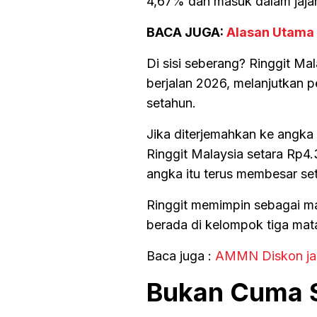
4,67% dan masuk dalam jajar
BACA JUGA:
Alasan Utama 
Di sisi seberang? Ringgit Ma
berjalan 2026, melanjutkan p
setahun.
Jika diterjemahkan ke angka 
Ringgit Malaysia setara Rp4.3
angka itu terus membesar se
Ringgit memimpin sebagai ma
berada di kelompok tiga mat
Baca juga :
AMMN Diskon jad
Bukan Cuma S