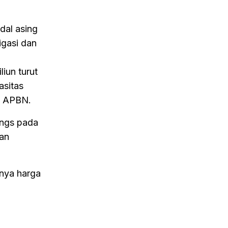
dal asing
igasi dan
iun turut
asitas
t APBN.
ings pada
dan
inya harga