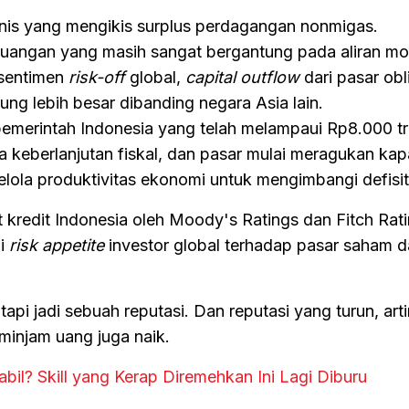
onis yang mengikis surplus perdagangan nonmigas.
keuangan yang masih sangat bergantung pada aliran mo
i sentimen
risk-off
global,
capital outflow
dari pasar obl
ng lebih besar dibanding negara Asia lain.
merintah Indonesia yang telah melampaui Rp8.000 tril
keberlanjutan fiskal, dan pasar mulai meragukan kap
lola produktivitas ekonomi untuk mengimbangi defisi
 kredit Indonesia oleh Moody's Ratings dan Fitch Rat
hi
risk appetite
investor global terhadap pasar saham 
api jadi sebuah reputasi. Dan reputasi yang turun, art
minjam uang juga naik.
abil? Skill yang Kerap Diremehkan Ini Lagi Diburu