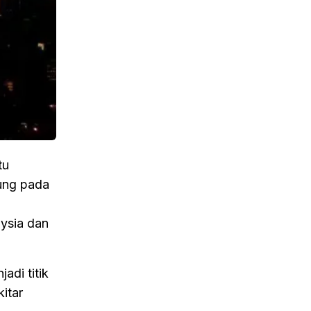
tu
ung pada
p
ysia dan
adi titik
itar