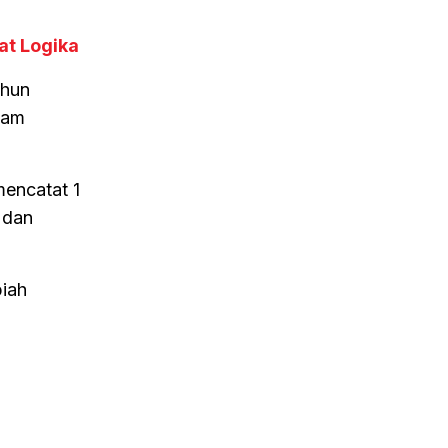
at Logika
ahun
lam
mencatat 1
 dan
piah