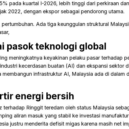
 pada kuartal I-2026, lebih tinggi dari perkiraan da
ejak 2022, dengan ekspor sebagai pendorong utama.
 pertumbuhan. Ada tiga keunggulan struktural Malays
sar,
tai pasok teknologi global
iring meningkatnya keyakinan pelaku pasar terhadap p
industri kecerdasan buatan (AI) dan ekspansi sektor d
a membangun infrastruktur AI, Malaysia ada di dalam d
rtir energi bersih
 terhadap Ringgit teredam oleh status Malaysia seba
amping aliran masuk yang stabil ke investasi manufaktu
sia justru menderita defisit migas karena masih net im