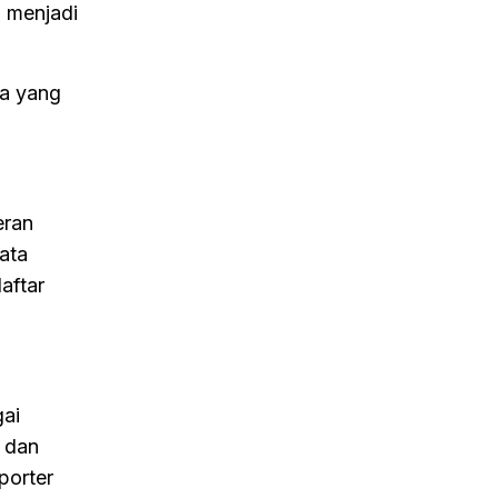
n menjadi
ia yang
eran
ata
aftar
gai
r dan
porter