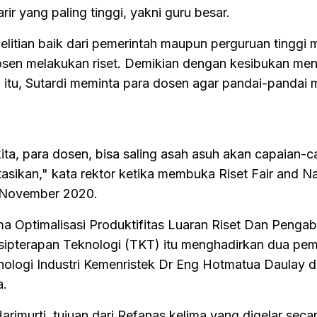
rir yang paling tinggi, yakni guru besar.
elitian baik dari pemerintah maupun perguruan tinggi 
osen melakukan riset. Demikian dengan kesibukan men
a itu, Sutardi meminta para dosen agar pandai-pandai
ita, para dosen, bisa saling asah asuh akan capaian-ca
tasikan," kata rektor ketika membuka Riset Fair and Na
 November 2020.
a Optimalisasi Produktifitas Luaran Riset Dan Penga
sipterapan Teknologi (TKT) itu menghadirkan dua pem
ologi Industri Kemenristek Dr Eng Hotmatua Daulay d
a.
arimurti, tujuan dari Refanas kelima yang digelar secar