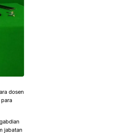
para dosen
 para
ngabdian
m jabatan