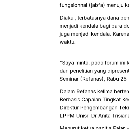
fungsionnal (jabfa) menuju ka
Diakui, terbatasnya dana pen
menjadi kendala bagi para d
juga menjadi kendala. Karen
waktu.
"Saya minta, pada forum ini k
dan penelitian yang dipresen
Seminar (Refanas), Rabu 25
Dalam Refanas kelima bertem
Berbasis Capaian Tingkat Ke
Direktur Pengembangan Tekn
LPPM Unisri Dr Anita Trisian
Menurut ketua panitia Fajar H