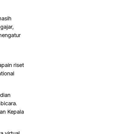
masih
gajar,
 mengatur
pain riset
tional
bdian
bicara.
an Kepala
a virtual