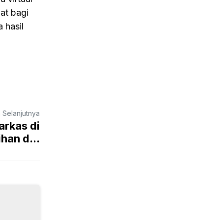
at bagi
 hasil
a Selanjutnya
rkas di
han d...