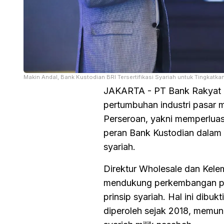
Makin Andal, Bank Kustodian BRI Tersertifikasi Syariah untuk Tingkatka
JAKARTA - PT Bank Rakyat I
pertumbuhan industri pasar m
Perseroan, yakni memperlua
peran Bank Kustodian dalam 
syariah.
Direktur Wholesale dan Kel
mendukung perkembangan pasa
prinsip syariah. Hal ini dibu
diperoleh sejak 2018, memun