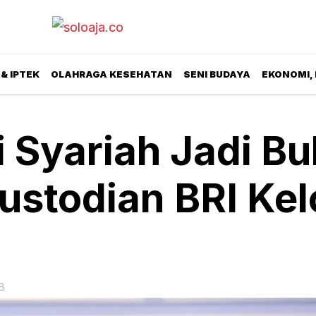
& IPTEK
OLAHRAGA KESEHATAN
SENI BUDAYA
EKONOMI,
i Syariah Jadi Bu
ustodian BRI Kel
B