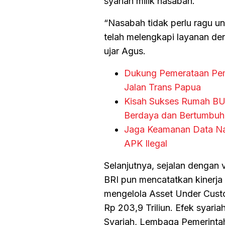
syariah milik nasabah.
“Nasabah tidak perlu ragu un
telah melengkapi layanan den
ujar Agus.
Dukung Pemerataan Pemba
Jalan Trans Papua
Kisah Sukses Rumah B
Berdaya dan Bertumbuh
Jaga Keamanan Data Nas
APK Ilegal
Selanjutnya, sejalan dengan
BRI pun mencatatkan kinerja
mengelola Asset Under Custod
Rp 203,9 Triliun. Efek syariah
Syariah, Lembaga Pemerintah