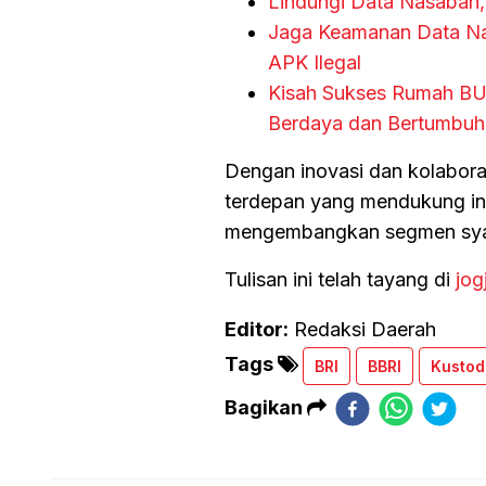
Lindungi Data Nasabah,
Jaga Keamanan Data Nas
APK Ilegal
Kisah Sukses Rumah B
Berdaya dan Bertumbuh
Dengan inovasi dan kolabora
terdepan yang mendukung in
mengembangkan segmen syari
Tulisan ini telah tayang di
jog
Editor:
Redaksi Daerah
Tags
BRI
BBRI
Kustod
Bagikan