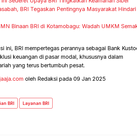
 Ini Sederet Upaya BRI Tingkatkan Keamanan Siber
abah, BRI Tegaskan Pentingnya Masyarakat Hindari I
UMN Binaan BRI di Kotamobagu: Wadah UMKM Semak
si ini, BRI mempertegas perannya sebagai Bank Kusto
klusi keuangan di pasar modal, khususnya dalam
ah yang terus bertumbuh pesat.
jaaja.com
oleh Redaksi pada 09 Jan 2025
ian BRI
Layanan BRI