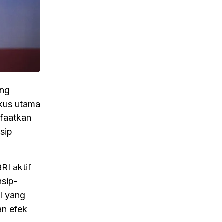
ung
okus utama
faatkan
sip
I aktif
nsip-
UI yang
an efek