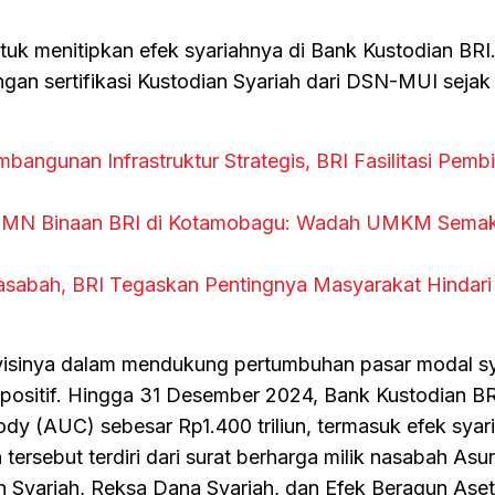
tuk menitipkan efek syariahnya di Bank Kustodian BRI
gan sertifikasi Kustodian Syariah dari DSN-MUI sejak
ngunan Infrastruktur Strategis, BRI Fasilitasi Pemb
UMN Binaan BRI di Kotamobagu: Wadah UMKM Semak
abah, BRI Tegaskan Pentingnya Masyarakat Hindari I
 visinya dalam mendukung pertumbuhan pasar modal sy
 positif. Hingga 31 Desember 2024, Bank Kustodian BR
y (AUC) sebesar Rp1.400 triliun, termasuk efek syaria
 tersebut terdiri dari surat berharga milik nasabah Asu
 Syariah, Reksa Dana Syariah, dan Efek Beragun Aset