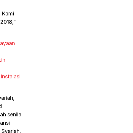
. Kami
 2018,”
iayaan
in
nstalasi
ariah,
I
h senilai
ransi
 Syariah.