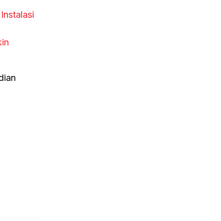
nstalasi
in
dian