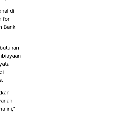
nal di
 for
en Bank
ebutuhan
embiayaan
yata
di
s.
tkan
ariah
a ini,”