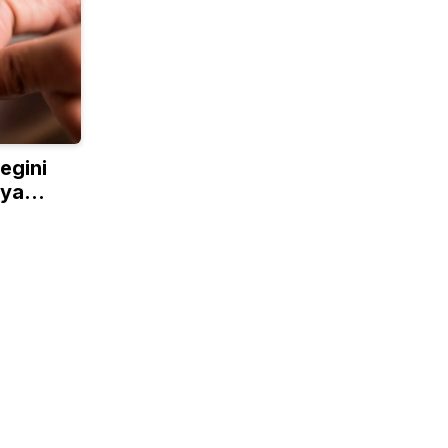
egini
nya