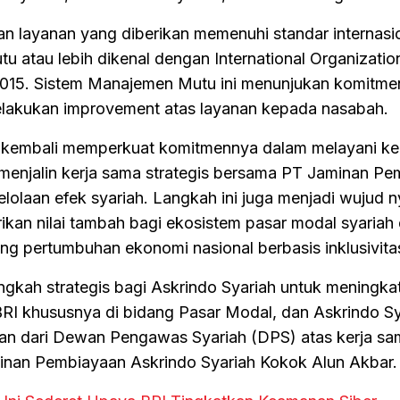
kan layanan yang diberikan memenuhi standar internasio
 atau lebih dikenal dengan International Organization
:2015. Sistem Manajemen Mutu ini menunjukan komitm
elakukan improvement atas layanan kepada nasabah.
I kembali memperkuat komitmennya dalam melayani k
menjalin kerja sama strategis bersama PT Jaminan P
lolaan efek syariah. Langkah ini juga menjadi wujud n
an nilai tambah bagi ekosistem pasar modal syariah 
ng pertumbuhan ekonomi nasional berbasis inklusivita
ngkah strategis bagi Askrindo Syariah untuk meningka
BRI khususnya di bidang Pasar Modal, dan Askrindo Sy
an dari Dewan Pengawas Syariah (DPS) atas kerja sam
inan Pembiayaan Askrindo Syariah Kokok Alun Akbar.