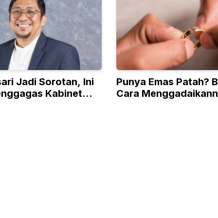
ari Jadi Sorotan, Ini
Punya Emas Patah? B
Penggagas Kabinet
Cara Menggadaikan
an
Meski Tanpa Surat