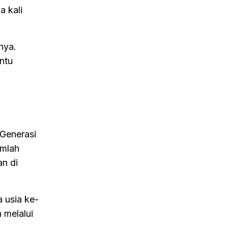
a kali
nya.
ntu
Generasi
umlah
an di
 usia ke-
 melalui