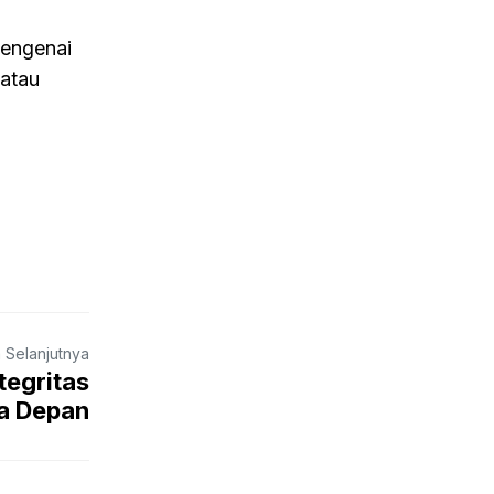
mengenai
 atau
a Selanjutnya
egritas
a Depan