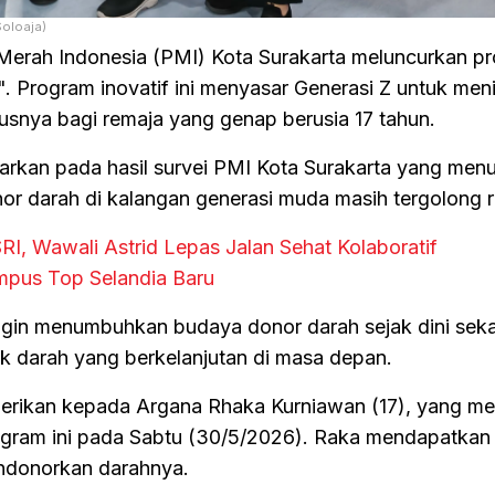
Soloaja)
Merah Indonesia (PMI) Kota Surakarta meluncurkan p
". Program inovatif ini menyasar Generasi Z untuk me
susnya bagi remaja yang genap berusia 17 tahun.
sarkan pada hasil survei PMI Kota Surakarta yang men
nor darah di kalangan generasi muda masih tergolong 
RI, Wawali Astrid Lepas Jalan Sehat Kolaboratif
pus Top Selandia Baru
ingin menumbuhkan budaya donor darah sejak dini seka
k darah yang berkelanjutan di masa depan.
berikan kepada Argana Rhaka Kurniawan (17), yang me
gram ini pada Sabtu (30/5/2026). Raka mendapatkan 
endonorkan darahnya.