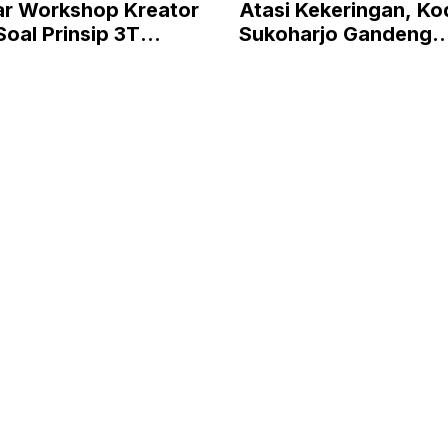
ar Workshop Kreator
Atasi Kekeringan, Ko
oal Prinsip 3T
Sukoharjo Gandeng
nan Simpanan
Komunitas Kirim 6 Tan
Bersih