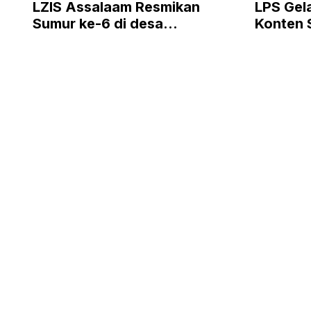
LZIS Assalaam Resmikan
LPS Gel
Sumur ke-6 di desa
Konten S
Kedungjambal Sukoharjo
Penjami