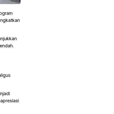
rogram
ningkatkan
unjukkan
rendah.
ligus
njadi
apresiasi