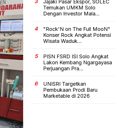
3
Jajaki Pasar Ekspor, SOLEC
Temukan UMKM Solo
Dengan Investor Mala...
4
"Rock'N on The Full MooN"
Konser Rock Angkat Potensi
Wisata Waduk...
5
PISN FSRD ISI Solo Angkat
Lakon Kembang Ngargayasa
Perjuangan Pra...
6
UNISRI Targetkan
Pembukaan Prodi Baru
Marketable di 2026