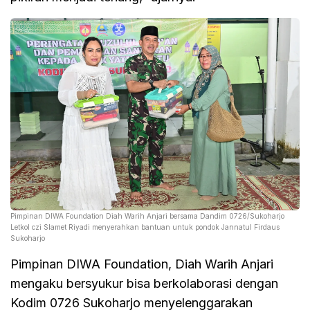
Pimpinan DIWA Foundation Diah Warih Anjari bersama Dandim 0726/Sukoharjo
Letkol czi Slamet Riyadi menyerahkan bantuan untuk pondok Jannatul Firdaus
Sukoharjo
Pimpinan DIWA Foundation, Diah Warih Anjari
mengaku bersyukur bisa berkolaborasi dengan
Kodim 0726 Sukoharjo menyelenggarakan