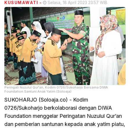
KUSUMAWATI
-
Selasa, 18 April 2023 23:57 WIB
Peringati Nuzulul Qur'an, Kodim 0726/Sukoharjo Bersama DIWA
Foundation Santuni Anak Yatim (Soloaja)
SUKOHARJO (Soloaja.co) - Kodim
0726/Sukoharjo berkolaborasi dengan DIWA
Foundation menggelar Peringatan Nuzulul Qur’an
dan pemberian santunan kepada anak yatim piatu,