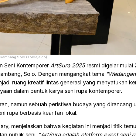
ekambang Solo (soloaja.co)
 Seni Kontemporer
ArtSura 2025
resmi digelar mulai 
ekambang, Solo. Dengan mengangkat tema
"Wedangan,
njadi ruang kreatif lintas generasi yang menyatukan k
yaan dalam bentuk karya seni rupa kontemporer.
ran, namun sebuah peristiwa budaya yang dirancang 
 rupa berbasis kearifan lokal.
ary, menjelaskan bahwa kegiatan ini menjadi titik temu
an publik seni. “
ArtSura adalah platform event seni 