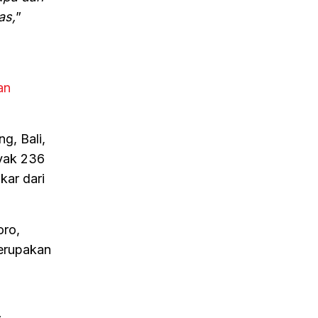
as,
”
an
g, Bali,
nyak 236
kar dari
oro,
merupakan