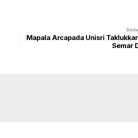
Berit
Mapala Arcapada Unisri Taklukka
Semar D