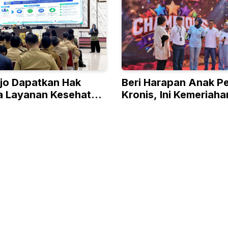
jo Dapatkan Hak
Beri Harapan Anak P
a Layanan Kesehatan
Kronis, Ini Kemeriaha
tif Hari Yang Sama
Semarak Champions F