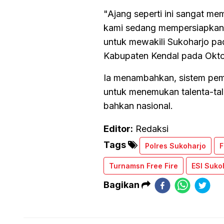
"Ajang seperti ini sangat mem
kami sedang mempersiapkan 
untuk mewakili Sukoharjo pa
Kabupaten Kendal pada Okt
Ia menambahkan, sistem pemb
untuk menemukan talenta-tale
bahkan nasional.
Editor:
Redaksi
Tags
Polres Sukoharjo
F
Turnamsn Free Fire
ESI Suko
Bagikan