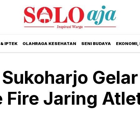
& IPTEK
OLAHRAGA KESEHATAN
SENI BUDAYA
EKONOMI,
 Sukoharjo Gelar
Fire Jaring Atle