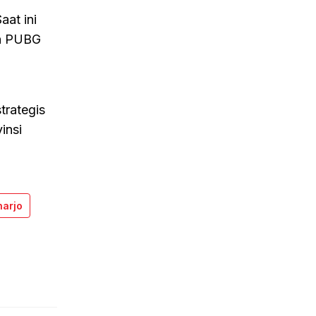
aat ini
an PUBG
trategis
insi
harjo