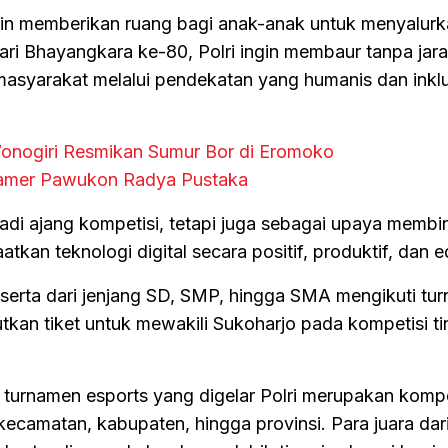
ngin memberikan ruang bagi anak-anak untuk menyalurk
Hari Bhayangkara ke-80, Polri ingin membaur tanpa jar
syarakat melalui pendekatan yang humanis dan inklus
s Wonogiri Resmikan Sumur Bor di Eromoko
Pamer Pawukon Radya Pustaka
jadi ajang kompetisi, tetapi juga sebagai upaya membi
an teknologi digital secara positif, produktif, dan ed
serta dari jenjang SD, SMP, hingga SMA mengikuti tu
kan tiket untuk mewakili Sukoharjo pada kompetisi ti
 turnamen esports yang digelar Polri merupakan kompe
 kecamatan, kabupaten, hingga provinsi. Para juara dar