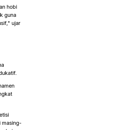
an hobi
ak guna
if," ujar
na
ukatif.
rnamen
ngkat
tisi
i masing-