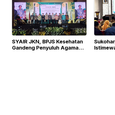
SYAIR JKN, BPJS Kesehatan
Sukohar
Gandeng Penyuluh Agama
Istimew
Perkuat Literasi JKN
BPJS Ak