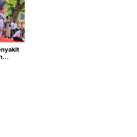
enyakit
n
estival