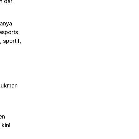
n dari
hanya
 esports
sportif,
 Lukman
en
kini