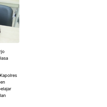
rjo
lasa
 Kapolres
men
elajar
lan