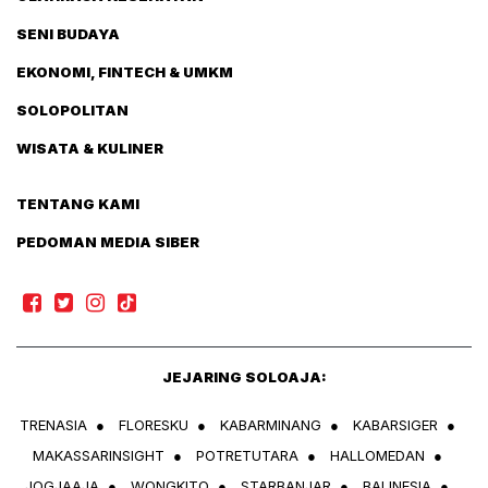
SENI BUDAYA
EKONOMI, FINTECH & UMKM
SOLOPOLITAN
WISATA & KULINER
TENTANG KAMI
PEDOMAN MEDIA SIBER
JEJARING SOLOAJA:
TRENASIA
●
FLORESKU
●
KABARMINANG
●
KABARSIGER
●
MAKASSARINSIGHT
●
POTRETUTARA
●
HALLOMEDAN
●
JOGJAAJA
●
WONGKITO
●
STARBANJAR
●
BALINESIA
●