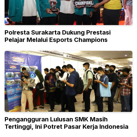
Polresta Surakarta Dukung Prestasi
Pelajar Melalui Esports Champions
Pengangguran Lulusan SMK Masih
Tertinggi, Ini Potret Pasar Kerja Indonesia