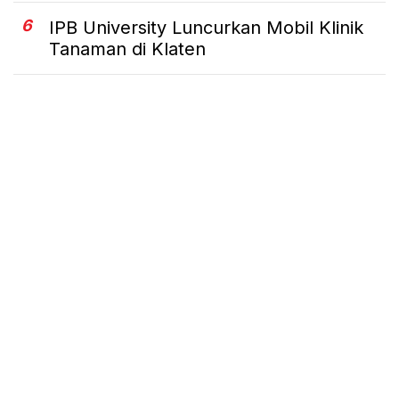
6
IPB University Luncurkan Mobil Klinik
Tanaman di Klaten