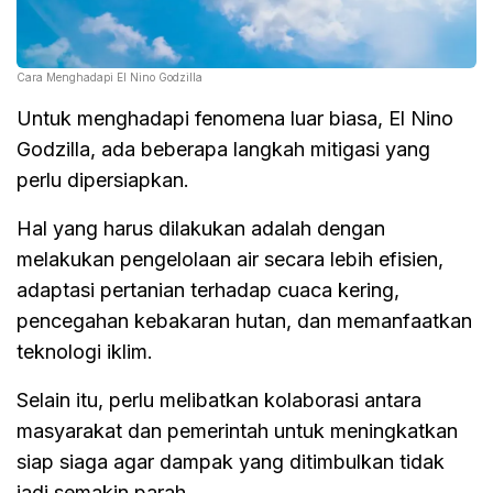
Cara Menghadapi El Nino Godzilla
Untuk menghadapi fenomena luar biasa, El Nino
Godzilla, ada beberapa langkah mitigasi yang
perlu dipersiapkan.
Hal yang harus dilakukan adalah dengan
melakukan pengelolaan air secara lebih efisien,
adaptasi pertanian terhadap cuaca kering,
pencegahan kebakaran hutan, dan memanfaatkan
teknologi iklim.
Selain itu, perlu melibatkan kolaborasi antara
masyarakat dan pemerintah untuk meningkatkan
siap siaga agar dampak yang ditimbulkan tidak
jadi semakin parah.