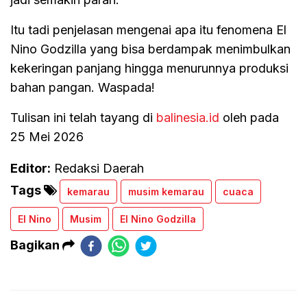
Itu tadi penjelasan mengenai apa itu fenomena El
Nino Godzilla yang bisa berdampak menimbulkan
kekeringan panjang hingga menurunnya produksi
bahan pangan. Waspada!
Tulisan ini telah tayang di
balinesia.id
oleh pada
25 Mei 2026
Editor:
Redaksi Daerah
Tags
kemarau
musim kemarau
cuaca
El Nino
Musim
El Nino Godzilla
Bagikan