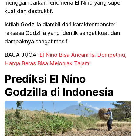
menggambarkan fenomena El Nino yang super
kuat dan destruktif.
Istilah Godzilla diambil dari karakter monster
raksasa Godzilla yang identik sangat kuat dan
dampaknya sangat masif.
BACA JUGA:
El Nino Bisa Ancam Isi Dompetmu,
Harga Beras Bisa Melonjak Tajam!
Prediksi El Nino
Godzilla di Indonesia