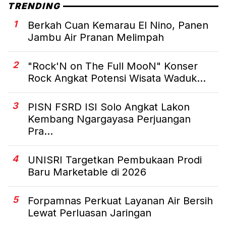
TRENDING
1
Berkah Cuan Kemarau El Nino, Panen
Jambu Air Pranan Melimpah
2
"Rock'N on The Full MooN" Konser
Rock Angkat Potensi Wisata Waduk...
3
PISN FSRD ISI Solo Angkat Lakon
Kembang Ngargayasa Perjuangan
Pra...
4
UNISRI Targetkan Pembukaan Prodi
Baru Marketable di 2026
5
Forpamnas Perkuat Layanan Air Bersih
Lewat Perluasan Jaringan