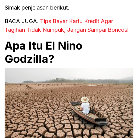
Simak penjelasan berikut.
BACA JUGA:
Tips Bayar Kartu Kredit Agar
Tagihan Tidak Numpuk, Jangan Sampai Boncos!
Apa Itu El Nino
Godzilla?