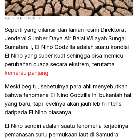
Apa Itu El Nino Godzilla?
Seperti yang dilansir dari laman resmi Direktorat
Jenderal Sumber Daya Air Balai Wilayah Sungai
Sumatera I, El Nino Godzilla adalah suatu kondisi
El Nino yang super kuat sehingga bisa memicu
perubahan cuaca secara ekstrem, terutama
kemarau panjang
.
Meski begitu, sebetulnya para ahli menyebutkan
bahwa fenomena El Nino Godzilla ini bukanlah hal
yang baru, tapi levelnya akan jauh lebih intens
daripada El Nino biasanya.
El Nino sendiri adalah suatu fenomena terjadinya
pemanasan suhu permukaan laut di Samudra