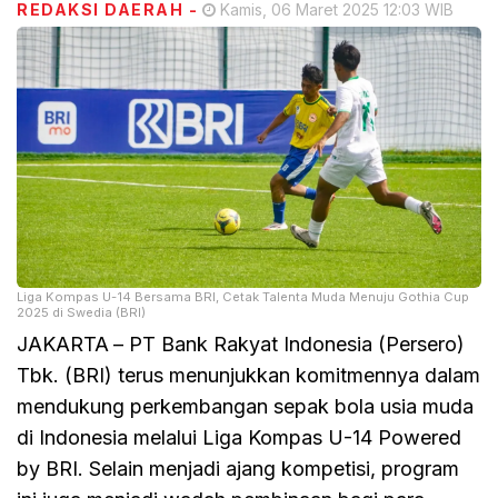
REDAKSI DAERAH
-
Kamis, 06 Maret 2025 12:03 WIB
Liga Kompas U-14 Bersama BRI, Cetak Talenta Muda Menuju Gothia Cup
2025 di Swedia (BRI)
JAKARTA
– PT Bank Rakyat Indonesia (Persero)
Tbk. (BRI) terus menunjukkan komitmennya dalam
mendukung perkembangan sepak bola usia muda
di Indonesia melalui Liga Kompas U-14 Powered
by BRI. Selain menjadi ajang kompetisi, program