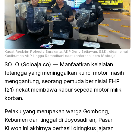
Kasat Reskrim Polresta Surakarta, AKP Derry Setiawan, S.I.K., didampingi
Kasihumas AKP Lingga Ramadhani saat konferensi pers (Soloaja)
SOLO (Soloaja.co) — Manfaatkan kelalaian
tetangga yang meninggalkan kunci motor masih
menggantung, seorang pemuda berinisial FHP
(21) nekat membawa kabur sepeda motor milik
korban.
Pelaku yang merupakan warga Gombong,
Kebumen dan tinggal di Joyosudiran, Pasar
Kliwon ini akhirnya berhasil diringkus jajaran