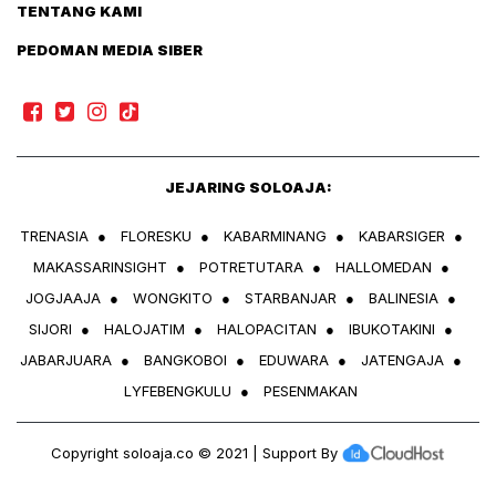
TENTANG KAMI
PEDOMAN MEDIA SIBER
JEJARING SOLOAJA:
TRENASIA
●
FLORESKU
●
KABARMINANG
●
KABARSIGER
●
MAKASSARINSIGHT
●
POTRETUTARA
●
HALLOMEDAN
●
JOGJAAJA
●
WONGKITO
●
STARBANJAR
●
BALINESIA
●
SIJORI
●
HALOJATIM
●
HALOPACITAN
●
IBUKOTAKINI
●
JABARJUARA
●
BANGKOBOI
●
EDUWARA
●
JATENGAJA
●
LYFEBENGKULU
●
PESENMAKAN
Copyright
soloaja.co
© 2021 | Support By