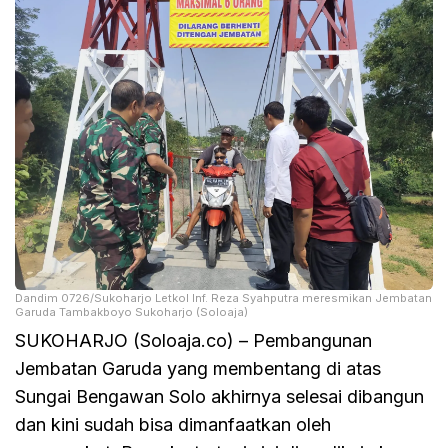
Dandim 0726/Sukoharjo Letkol Inf. Reza Syahputra meresmikan Jembatan
Garuda Tambakboyo Sukoharjo (Soloaja)
SUKOHARJO (Soloaja.co) – Pembangunan
Jembatan Garuda yang membentang di atas
Sungai Bengawan Solo akhirnya selesai dibangun
dan kini sudah bisa dimanfaatkan oleh