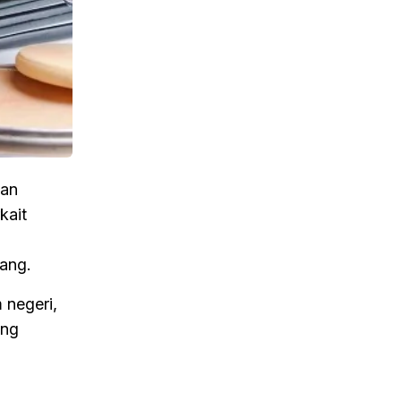
san
kait
rang.
 negeri,
ung