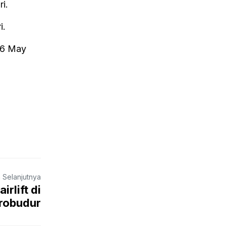
i.
i.
26 May
a Selanjutnya
rlift di
robudur