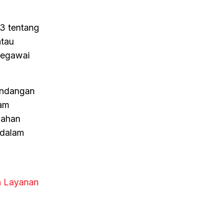
3 tentang
atau
Pegawai
undangan
lam
bahan
 dalam
n Layanan