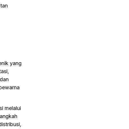
tan
genik yang
asi,
 dan
 pewarna
i melalui
langkah
stribusi,