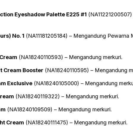
nction Eyeshadow Palette E225 #1
(NA11221200507)
rs) No. 1
(NA11181205184) – Mengandung Pewarna 
 Cream
(NA18240110593) – Mengandung merkuri.
 Cream Booster
(NA18240110595) – Mengandung me
m Exclusive
(NA18240105000) – Mengandung merkur
Cream
(NA18240119322) – Mengandung merkuri.
am
(NA18240109509) – Mengandung merkuri.
ht Cream
(NA18240111475) – Mengandung merkuri.