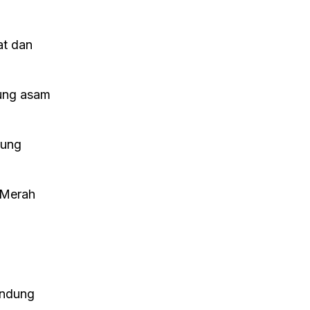
t dan
ung asam
dung
 Merah
ndung