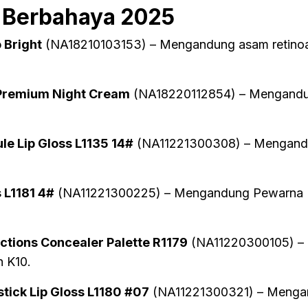
e Berbahaya 2025
 Bright
(NA18210103153) – Mengandung asam retinoa
 Premium Night Cream
(NA18220112854) – Mengand
e Lip Gloss L1135 14#
(NA11221300308) – Mengan
 L1181 4#
(NA11221300225) – Mengandung Pewarna
ctions Concealer Palette R1179
(NA11220300105) –
 K10.
tick Lip Gloss L1180 #07
(NA11221300321) – Menga