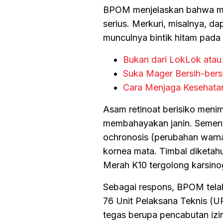
BPOM menjelaskan bahwa ma
serius. Merkuri, misalnya, dap
munculnya bintik hitam pada k
Bukan dari LokLok atau 
Suka Mager Bersih-bers
Cara Menjaga Kesehatan
Asam retinoat berisiko menimb
membahayakan janin. Sementa
ochronosis (perubahan warna
kornea mata. Timbal diketah
Merah K10 tergolong karsino
Sebagai respons, BPOM telah 
76 Unit Pelaksana Teknis (U
tegas berupa pencabutan izin