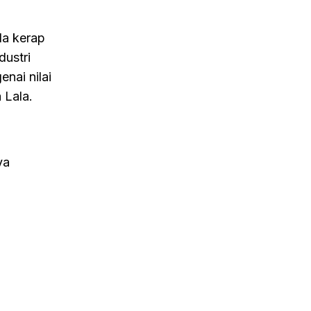
da kerap
dustri
nai nilai
 Lala.
ya