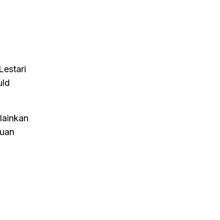
Lestari
uld
lainkan
duan