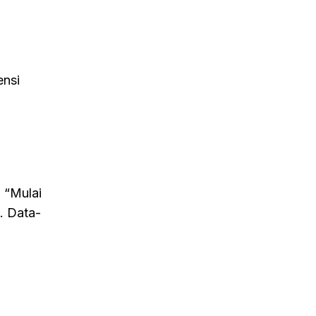
ensi
. “Mulai
a. Data-