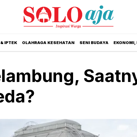
& IPTEK
OLAHRAGA KESEHATAN
SENI BUDAYA
EKONOMI,
lambung, Saatn
eda?