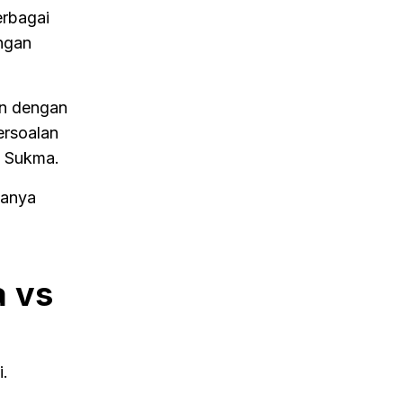
erbagai
engan
an dengan
ersoalan
b Sukma.
hanya
a vs
i.