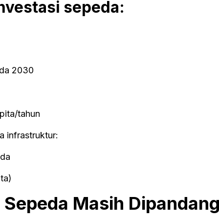
nvestasi sepeda:
ada 2030
pita/tahun
 infrastruktur:
eda
ta)
: Sepeda Masih Dipandan