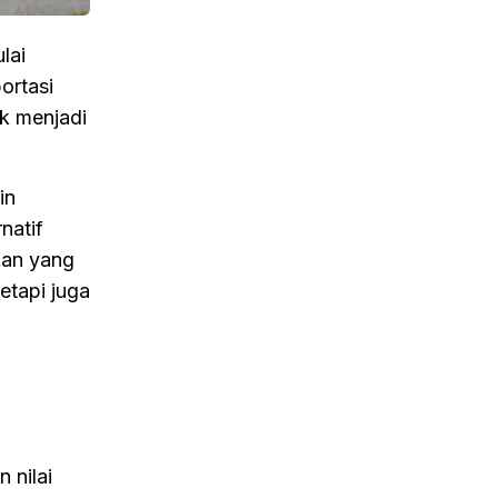
lai
ortasi
ik menjadi
in
natif
kan yang
etapi juga
 nilai