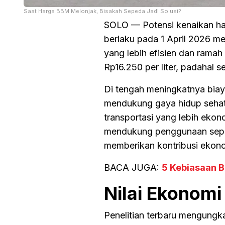
Saat Harga BBM Melonjak, Bisakah Sepeda Jadi Solusi?
SOLO — Potensi kenaikan ha
berlaku pada 1 April 2026 m
yang lebih efisien dan ramah 
Rp16.250 per liter, padahal s
Di tengah meningkatnya biaya
mendukung gaya hidup sehat,
transportasi yang lebih ek
mendukung penggunaan seped
memberikan kontribusi ekono
BACA JUGA:
5 Kebiasaan B
Nilai Ekonom
Penelitian terbaru mengung