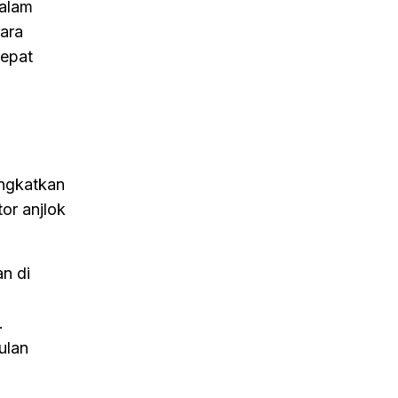
dalam
ara
cepat
ingkatkan
or anjlok
n di
.
ulan