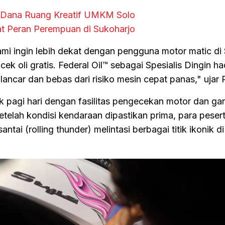
l Dana Ruang Kreatif UMKM Solo
t Peran Perempuan di Sukoharjo
ami ingin lebih dekat dengan pengguna motor matic di
ek oli gratis. Federal Oil™ sebagai Spesialis Dingin ha
lancar dan bebas dari risiko mesin cepat panas," uja
k pagi hari dengan fasilitas pengecekan motor dan gant
 Setelah kondisi kendaraan dipastikan prima, para peser
tai (rolling thunder) melintasi berbagai titik ikonik d