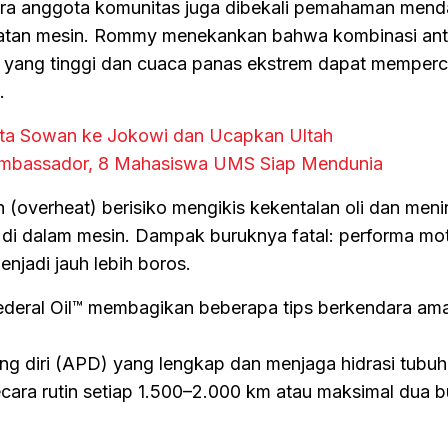
ara anggota komunitas juga dibekali pemahaman men
tan mesin. Rommy menekankan bahwa kombinasi ant
r yang tinggi dan cuaca panas ekstrem dapat memper
.
ta Sowan ke Jokowi dan Ucapkan Ultah
Ambassador, 8 Mahasiswa UMS Siap Mendunia
ih (overheat) berisiko mengikis kekentalan oli dan men
i dalam mesin. Dampak buruknya fatal: performa mot
njadi jauh lebih boros.
Federal Oil™ membagikan beberapa tips berkendara ama
ung diri (APD) yang lengkap dan menjaga hidrasi tubuh
cara rutin setiap 1.500–2.000 km atau maksimal dua b