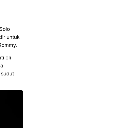
 Solo
dir untuk
r Rommy.
i oli
ta
i sudut