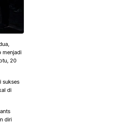
dua,
o menjadi
btu, 20
i sukses
al di
ants
 diri