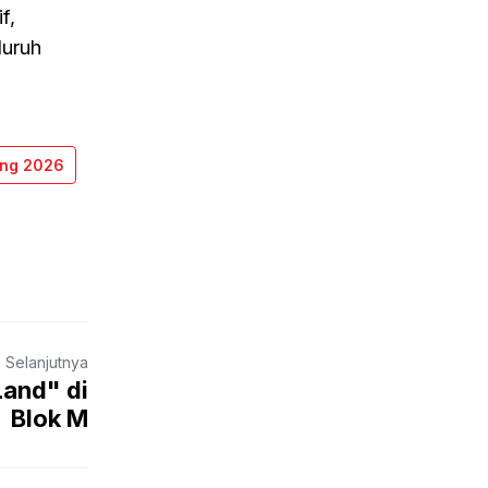
f,
luruh
ing 2026
a Selanjutnya
and" di
Blok M