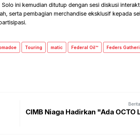
olo ini kemudian ditutup dengan sesi diskusi interakti
ah, serta pembagian merchandise eksklusif kepada se
rtisipasi.
lomadoe
Touring
matic
Federal Oil™
Feders Gather
Berit
CIMB Niaga Hadirkan "Ada OCTO L