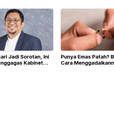
ari Jadi Sorotan, Ini
Punya Emas Patah? B
Penggagas Kabinet
Cara Menggadaikan
an
Meski Tanpa Surat