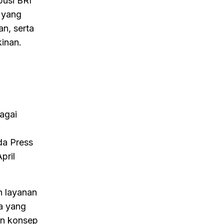
busi BRI
 yang
n, serta
inan.
bagai
da Press
pril
n layanan
a yang
an konsep