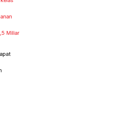
kelas
hanan
5 Miliar
Rapat
n