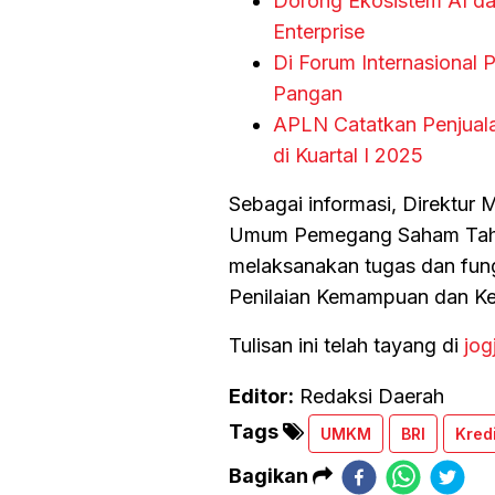
Dorong Ekosistem AI da
Enterprise
Di Forum Internasional 
Pangan
APLN Catatkan Penjual
di Kuartal I 2025
Sebagai informasi, Direktur
Umum Pemegang Saham Tahu
melaksanakan tugas dan fung
Penilaian Kemampuan dan Ke
Tulisan ini telah tayang di
jog
Editor:
Redaksi Daerah
Tags
UMKM
BRI
Kred
Bagikan