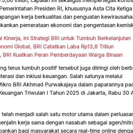
3,66 triliun, capaian ini sekaligus mempertegas kontri
emerintahan Presiden RI, khususnya Asta Cita Ketiga
apangan kerja berkualitas dan penguatan kewirausahaa
kankan pemerataan ekonomi dan pengentasan kemisk
Kinerja, Ini Strategi BRI untuk Tumbuh Berkelanjutan
omi Global, BRI Catatkan Laba Rp13,8 Triliun
, BRI Kuatkan Peran Pemberdayaan Warga Binaan
 terus tumbuh positif tersebut juga diiringi oleh ber
literasi dan inklusi keuangan. Salah satunya melalui
r Mikro BRI Akhmad Purwakajaya dalam paparannya pa
Keuangan Triwulan I Tahun 2025 di Jakarta, Rabu 30 A
 telah menjadi salah satu motor utama dalam perluasa
enjalin kerja sama dengan nasabah sebagai agen/mitr
rbankan bagi masyarakat secara real-time online deng