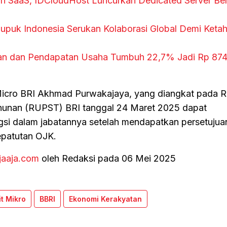
n SaaS, IDCloudHost Luncurkan Dedicated Server Ber
Pupuk Indonesia Serukan Kolaborasi Global Demi Keta
an dan Pendapatan Usaha Tumbuh 22,7% Jadi Rp 874,
 Micro BRI Akhmad Purwakajaya, yang diangkat pada 
nan (RUPST) BRI tanggal 24 Maret 2025 dapat
si dalam jabatannya setelah mendapatkan persetujua
patutan OJK.
jaaja.com
oleh Redaksi pada 06 Mei 2025
it Mikro
BBRI
Ekonomi Kerakyatan