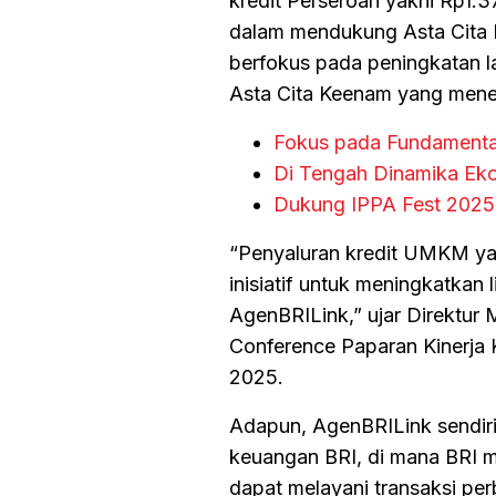
kredit Perseroan yakni Rp1.37
dalam mendukung Asta Cita P
berfokus pada peningkatan l
Asta Cita Keenam yang mene
Fokus pada Fundamental 
Di Tengah Dinamika Ekon
Dukung IPPA Fest 2025
“Penyaluran kredit UMKM yang
inisiatif untuk meningkatkan 
AgenBRILink,” ujar Direktu
Conference Paparan Kinerja 
2025.
Adapun, AgenBRILink sendiri
keuangan BRI, di mana BRI m
dapat melayani transaksi pe