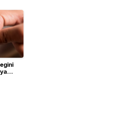
egini
nya