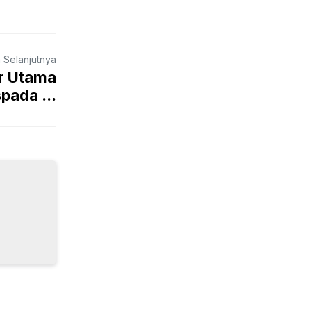
a Selanjutnya
or Utama
ada ...