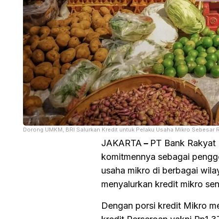
Dorong UMKM, BRI Salurkan Kredit untuk Pelaku Usaha Mikro Sebesar Rp
JAKARTA
–
PT Bank Rakyat 
komitmennya sebagai pengg
usaha mikro di berbagai wila
menyalurkan kredit mikro seni
Dengan porsi kredit Mikro m