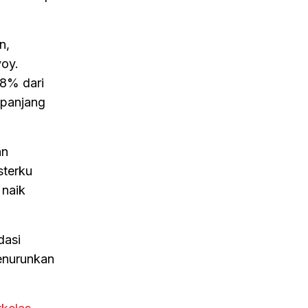
n,
oy.
88% dari
epanjang
an
sterku
naik
dasi
enurunkan