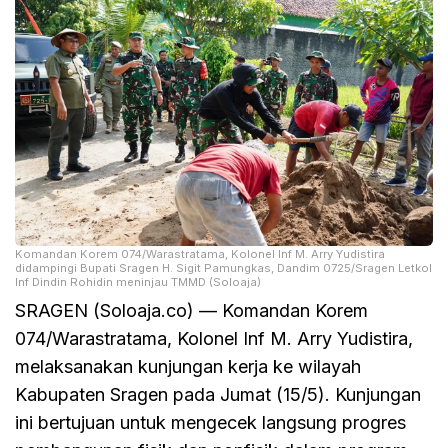
Komandan Korem 074/Warastratama, Kolonel Inf M. Arry Yudistira
didampingi Bupati Sragen H. Sigit Pamungkas, Dandim 0725/Sragen Letkol
Inf Dindin Rohidin meninjau TMMD (Soloaja)
SRAGEN (Soloaja.co) — Komandan Korem
074/Warastratama, Kolonel Inf M. Arry Yudistira,
melaksanakan kunjungan kerja ke wilayah
Kabupaten Sragen pada Jumat (15/5). Kunjungan
ini bertujuan untuk mengecek langsung progres