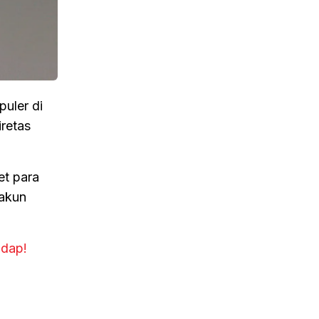
uler di
iretas
et para
 akun
adap!