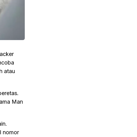
hacker
encoba
h atau
peretas.
rnama Man
in.
l nomor