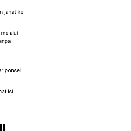
 jahat ke
melalui
tanpa
ar ponsel
at isi
ll