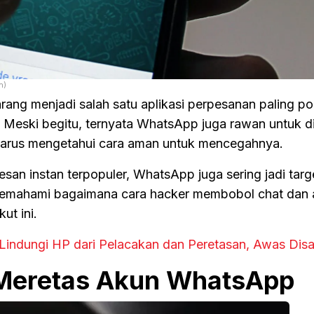
n)
 menjadi salah satu aplikasi perpesanan paling pop
. Meski begitu, ternyata WhatsApp juga rawan untuk d
harus mengetahui cara aman untuk mencegahnya.
pesan instan terpopuler, WhatsApp juga sering jadi targ
g memahami bagaimana cara hacker membobol chat dan
ut ini.
Lindungi HP dari Pelacakan dan Peretasan, Awas Dis
Meretas Akun WhatsApp