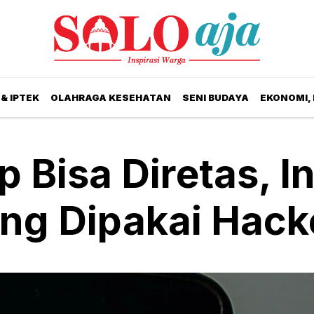
& IPTEK
OLAHRAGA KESEHATAN
SENI BUDAYA
EKONOMI,
Bisa Diretas, In
ing Dipakai Hack