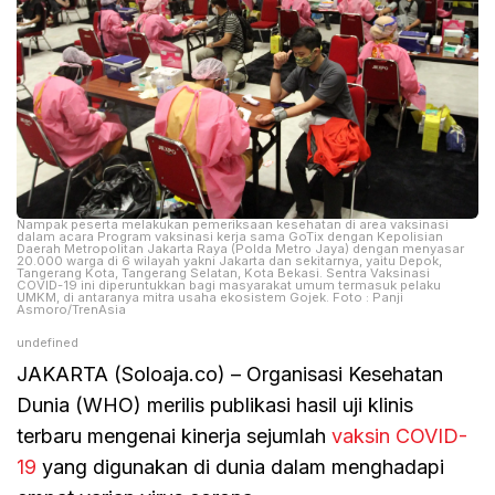
Nampak peserta melakukan pemeriksaan kesehatan di area vaksinasi
dalam acara Program vaksinasi kerja sama GoTix dengan Kepolisian
Daerah Metropolitan Jakarta Raya (Polda Metro Jaya) dengan menyasar
20.000 warga di 6 wilayah yakni Jakarta dan sekitarnya, yaitu Depok,
Tangerang Kota, Tangerang Selatan, Kota Bekasi. Sentra Vaksinasi
COVID-19 ini diperuntukkan bagi masyarakat umum termasuk pelaku
UMKM, di antaranya mitra usaha ekosistem Gojek. Foto : Panji
Asmoro/TrenAsia
undefined
JAKARTA (Soloaja.co) – Organisasi Kesehatan
Dunia (WHO) merilis publikasi hasil uji klinis
terbaru mengenai kinerja sejumlah
vaksin COVID-
19
yang digunakan di dunia dalam menghadapi