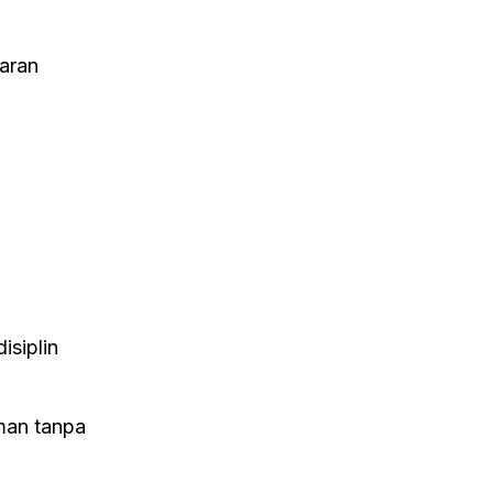
aran
siplin
aman tanpa