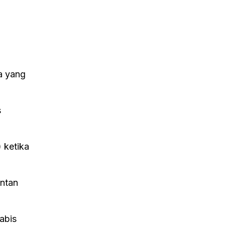
a yang
s
 ketika
ontan
abis