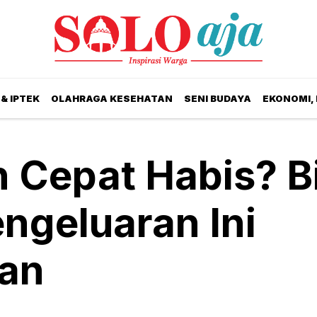
& IPTEK
OLAHRAGA KESEHATAN
SENI BUDAYA
EKONOMI,
n Cepat Habis? B
ngeluaran Ini
kan