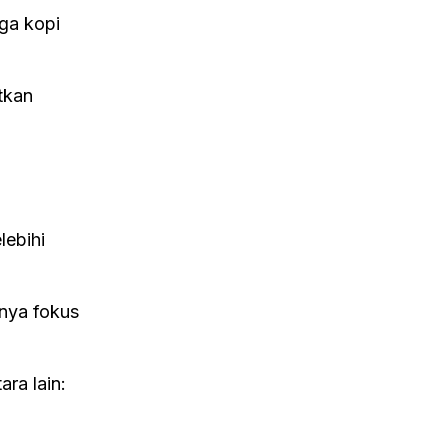
gga kopi
tkan
lebihi
anya fokus
ra lain: