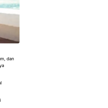
um, dan
ya
l
i