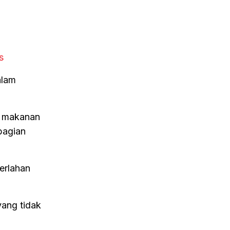
s
alam
li makanan
bagian
perlahan
yang tidak