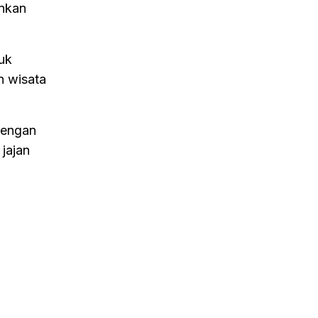
nkan
uk
n wisata
dengan
jajan