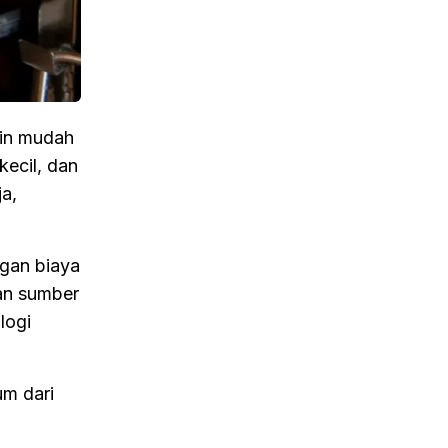
kin mudah
kecil, dan
a,
ngan biaya
an sumber
logi
um dari