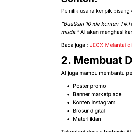
Pemilik usaha keripik pisang
"Buatkan 10 ide konten Tik
muda."
AI akan menghasilka
Baca juga :
JECX Melantai di
2. Membuat D
AI juga mampu membantu pem
Poster promo
Banner marketplace
Konten Instagram
Brosur digital
Materi iklan
Teknologi desain berbasis 