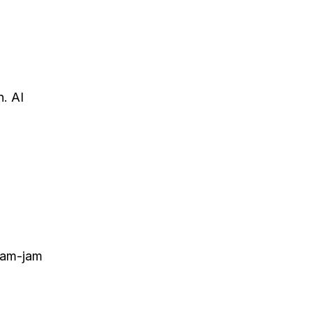
. AI
jam-jam