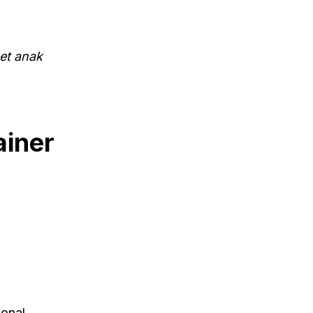
et anak
ainer
onal