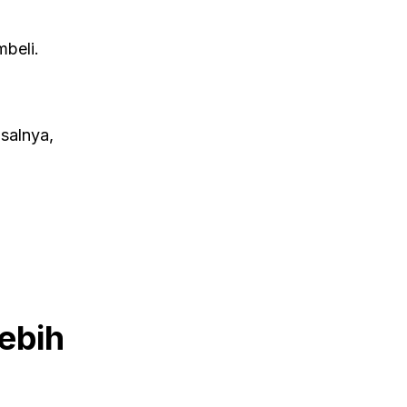
beli.
salnya,
ebih