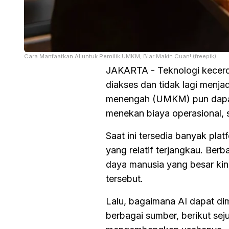
Cara Manfaatkan AI untuk Pemilik UMKM, Biar Makin Cuan! (freepik)
JAKARTA - Teknologi kecerdas
diakses dan tidak lagi menja
menengah (UMKM) pun dapat 
menekan biaya operasional, 
Saat ini tersedia banyak pla
yang relatif terjangkau. Be
daya manusia yang besar kini
tersebut.
Lalu, bagaimana AI dapat dim
berbagai sumber, berikut s