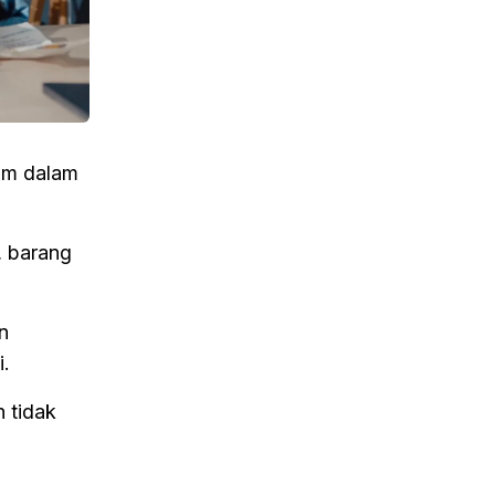
mum dalam
, barang
n
i.
 tidak