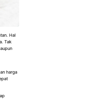
tan. Hal
a. Tak
 maupun
kan harga
epat
tap